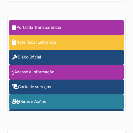
Emissão do Comprovante de Rendimento IRRF
Nota Fiscal de Serviço Eletrônica - Reforma Tributária
Portal da Transparência
Consulta Legislação Municipal
Nota fiscal Eletrônica
Solicitação de Acesso
Diário Oficial
Acesso à Informação
Carta de serviços
Obras e Ações
Escrita Fiscal