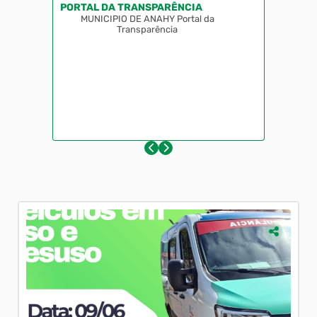
PORTAL DA TRANSPARÊNCIA
MUNICIPIO DE ANAHY Portal da
Transparência
Mun
Sel
Muni
20h 
1