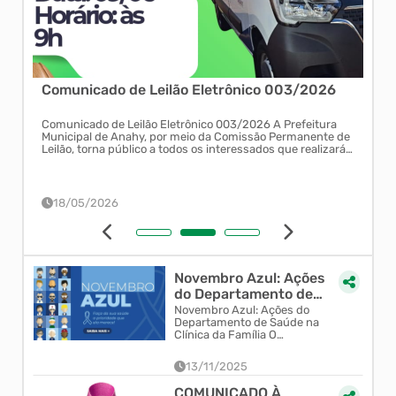
Comunicado de Leilão Eletrônico 003/2026
cas
pe da
Comunicado de Leilão Eletrônico 003/2026 A Prefeitura
Municipal de Anahy, por meio da Comissão Permanente de
Leilão, torna público a todos os interessados que realizará
Leilão Eletrônico, Processo Administrativo nº 043/2026 e
Leilão Eletrônico nº 003/2026, na modalidade...
18/05/2026
Novembro Azul: Ações
do Departamento de
Saúde na Clínica da
Novembro Azul: Ações do
Departamento de Saúde na
Família
Clínica da Família O
departamento de saúde está
promovendo, entre os dias 29 de
13/11/2025
outubro e 4 de novemb...
COMUNICADO À