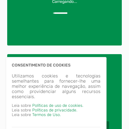
Carregando...
CONSENTIMENTO DE COOKIES
Utilizamos cookies e tecnologias
semelhantes para fornecer-lhe uma
melhor experiência de navegação, assim
como providenciar alguns recursos
Fique por dentro das
essenciais.
nossas novidades!
Leia sobre
Políticas de uso de cookies.
Leia sobre
Políticas de privacidade.
Leia sobre
Termos de Uso.
Nome