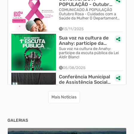
POPULAÇÃO - Outubro
Rosa - Cuidados com a
COMUNICADO À POPULAÇÃO
Outubro Rosa - Cuidados com a
Saúde da Mulher
Saúde da Mulher O Departamento
de Saúde informa à população
que está em andamento a
13/11/2025
campanha Outu...
Sua voz na cultura de
Anahy: participe da
escuta pública da Lei
Sua voz na cultura de Anahy:
participe da escuta pública da Lei
Aldir Blanc!
Aldir Blanc!
05/08/2025
Conferência Municipal
de Assistência Social
celebra 20 anos do
Conferência Municipal de
Assistência Social celebra 20
SUAS em Anahy
anos do SUAS em Anahy
Mais Notícias
04/08/2025
Programa Compra
GALERIAS
Direta: apoio a famílias
em situação de
Programa Compra Direta: apoio a
famílias em situação de
vulnerabilidade