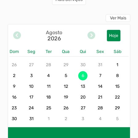
Emissão do Comprovante de Rendimento
Ver Mais
IRRF
Agosto
Emissão do Recibo de Pagamento
Hoje
2026
Dom
Seg
Ter
Qua
Qui
Sex
Sáb
Consulta Legislação Municipal
26
27
28
29
30
31
1
2
3
4
5
6
7
8
9
10
11
12
13
14
15
16
17
18
19
20
21
22
23
24
25
26
27
28
29
30
31
1
2
3
4
5